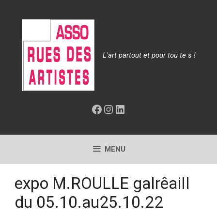
Aller
au
contenu
L'art partout et pour tou·te·s !
Facebook
Instagram
LinkedIn
MENU
expo M.ROULLE galrêaill
du 05.10.au25.10.22