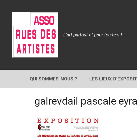
Aller
au
contenu
L'art partout et pour tou·te·s !
QUI SOMMES-NOUS ?
LES LIEUX D’EXPOSI
galrevdail pascale eyr