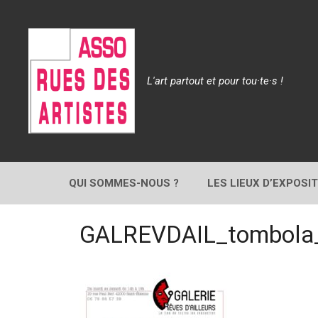
Aller
au
contenu
L'art partout et pour tou·te·s !
QUI SOMMES-NOUS ?
LES LIEUX D’EXPOSI
GALREVDAIL_tombola