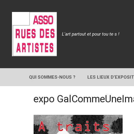
Aller
au
contenu
L'art partout et pour tou·te·s !
QUI SOMMES-NOUS ?
LES LIEUX D’EXPOSI
expo GalCommeUneImag