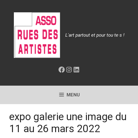
Aller
au
contenu
L'art partout et pour tou·te·s !
Facebook
Instagram
LinkedIn
MENU
expo galerie une image du
11 au 26 mars 2022