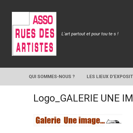
Aller
au
contenu
L'art partout et pour tou·te·s !
QUI SOMMES-NOUS ?
LES LIEUX D’EXPOSI
Logo_GALERIE UNE IM