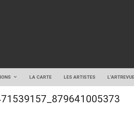
TIONS
LA CARTE
LES ARTISTES
L’ARTREVU
471539157_879641005373