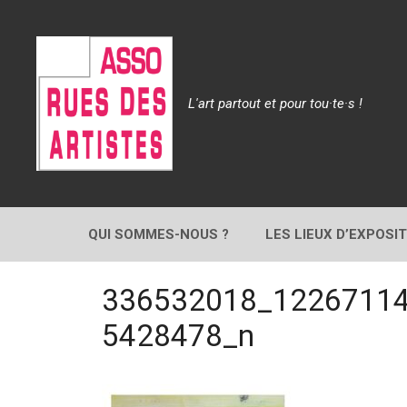
Aller
au
contenu
L'art partout et pour tou·te·s !
QUI SOMMES-NOUS ?
LES LIEUX D’EXPOSI
336532018_1226711
5428478_n