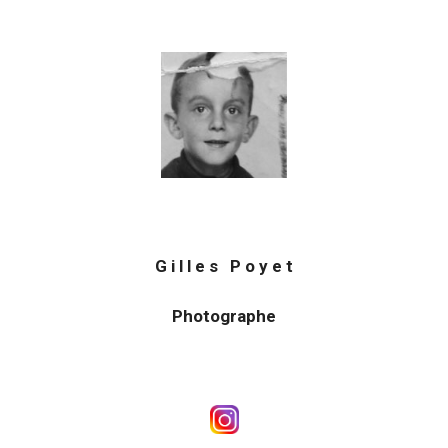
G i l l e s P o y e t
Photographe