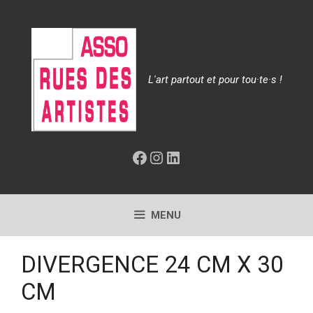
Aller
au
contenu
L'art partout et pour tou·te·s !
Facebook
Instagram
LinkedIn
MENU
DIVERGENCE 24 CM X 30
CM