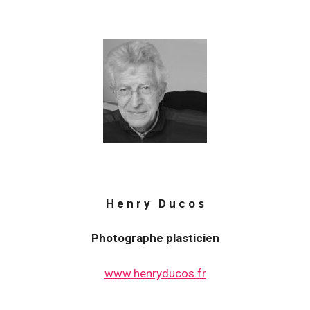
H e n r y D u c o s
Photographe plasticien
www.henryducos.fr