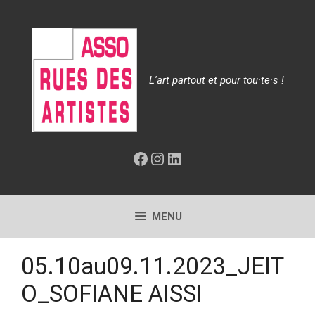
Aller
au
contenu
L'art partout et pour tou·te·s !
Facebook
Instagram
LinkedIn
MENU
05.10au09.11.2023_JEIT
O_SOFIANE AISSI