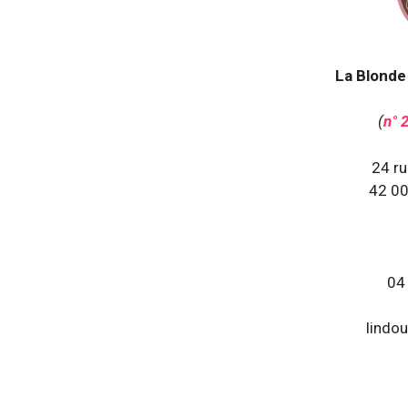
La Blonde
(
n° 
24 ru
42 00
04
lindo