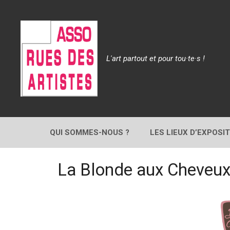
Aller
au
contenu
L'art partout et pour tou·te·s !
QUI SOMMES-NOUS ?
LES LIEUX D’EXPOSI
La Blonde aux Cheveux