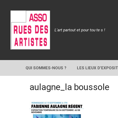
Aller
au
contenu
L'art partout et pour tou·te·s !
QUI SOMMES-NOUS ?
LES LIEUX D’EXPOSI
aulagne_la boussole