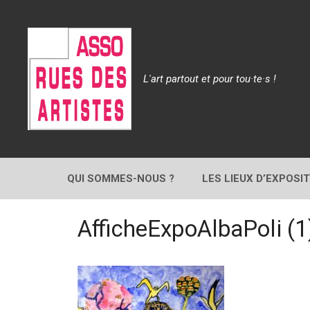
Aller
au
contenu
L'art partout et pour tou·te·s !
QUI SOMMES-NOUS ?
LES LIEUX D’EXPOSI
AfficheExpoAlbaPoli (