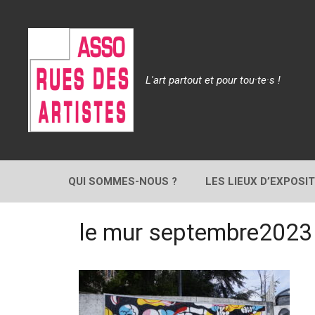
Aller
au
contenu
L'art partout et pour tou·te·s !
QUI SOMMES-NOUS ?
LES LIEUX D’EXPOSI
le mur septembre2023