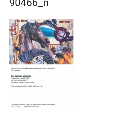
90466_n