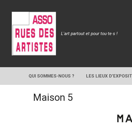
Aller
au
contenu
L'art partout et pour tou·te·s !
QUI SOMMES-NOUS ?
LES LIEUX D’EXPOSI
Maison 5