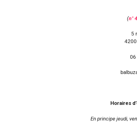
(
n° 
5 
42000
06
balbuz
Horaires d
En principe jeudi, v