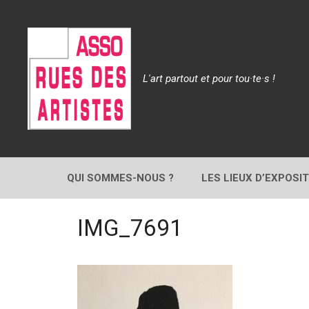
Aller
au
contenu
L'art partout et pour tou·te·s !
QUI SOMMES-NOUS ?
LES LIEUX D’EXPOSI
IMG_7691