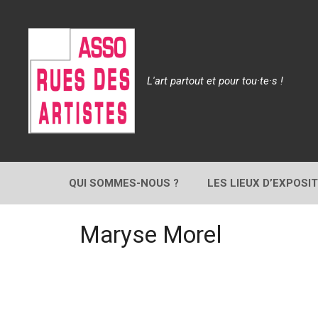
Aller
au
contenu
L'art partout et pour tou·te·s !
QUI SOMMES-NOUS ?
LES LIEUX D’EXPOSI
Maryse Morel