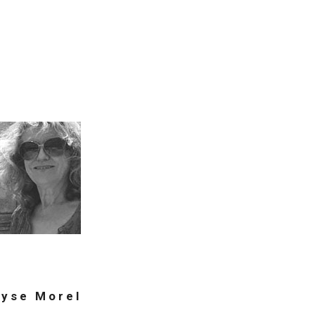
 y s e M o r e l