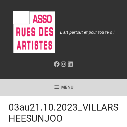
Aller
au
contenu
L'art partout et pour tou·te·s !
Facebook
Instagram
LinkedIn
MENU
03au21.10.2023_VILLARS
HEESUNJOO