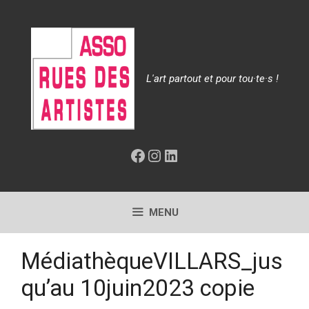
Aller
au
contenu
L'art partout et pour tou·te·s !
Facebook
Instagram
LinkedIn
MENU
MédiathèqueVILLARS_jus
qu’au 10juin2023 copie