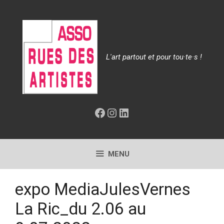
Aller
au
contenu
L'art partout et pour tou·te·s !
Facebook
Instagram
LinkedIn
MENU
expo MediaJulesVernes
La Ric_du 2.06 au