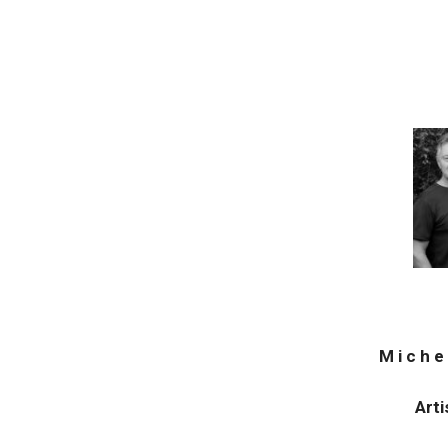
M i c h e 
Arti