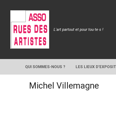
Aller
au
contenu
L'art partout et pour tou·te·s !
QUI SOMMES-NOUS ?
LES LIEUX D’EXPOSI
Michel Villemagne