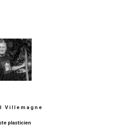
l V i l l e m a g n e
ste plasticien