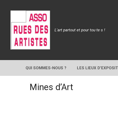
Aller
au
contenu
L'art partout et pour tou·te·s !
QUI SOMMES-NOUS ?
LES LIEUX D’EXPOSI
Mines d’Art