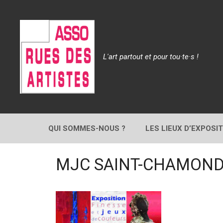
Aller
au
contenu
L'art partout et pour tou·te·s !
QUI SOMMES-NOUS ?
LES LIEUX D’EXPOSI
MJC SAINT-CHAMOND_