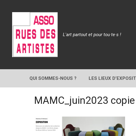
Aller
au
contenu
L'art partout et pour tou·te·s !
QUI SOMMES-NOUS ?
LES LIEUX D’EXPOSI
MAMC_juin2023 copie