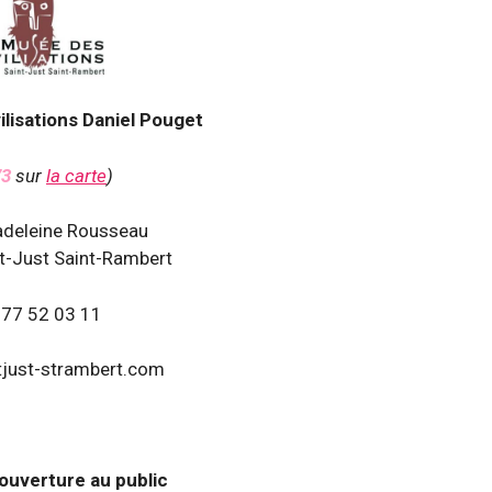
lisations Daniel Pouget
73
sur
la carte
)
adeleine Rousseau
t-Just Saint-Rambert
 77 52 03 11
ust-strambert.com
’ouverture au public