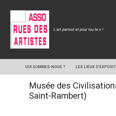
Aller
au
contenu
L'art partout et pour tou·te·s !
QUI SOMMES-NOUS ?
LES LIEUX D’EXPOSI
Musée des Civilisation
Saint-Rambert)