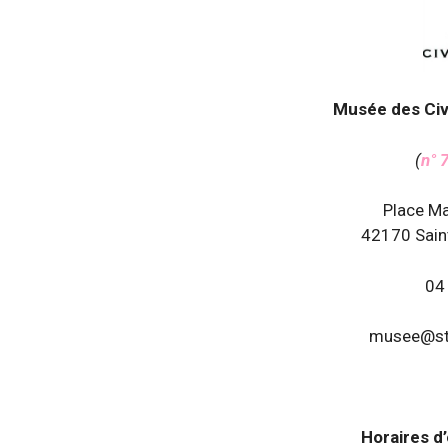
Musée des Civi
(
n° 
Place M
42170 Sain
04
musee@stj
Horaires d