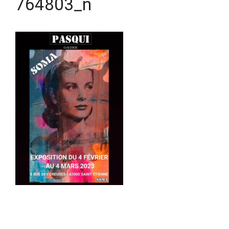
764803_n