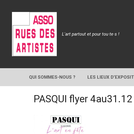
Aller
au
contenu
L'art partout et pour tou·te·s !
QUI SOMMES-NOUS ?
LES LIEUX D’EXPOSI
PASQUI flyer 4au31.12