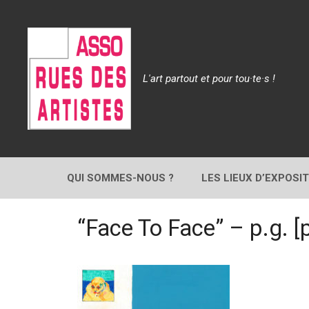
Aller
au
contenu
L'art partout et pour tou·te·s !
QUI SOMMES-NOUS ?
LES LIEUX D’EXPOSI
“Face To Face” – p.g. [