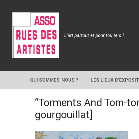
Aller
au
contenu
L'art partout et pour tou·te·s !
QUI SOMMES-NOUS ?
LES LIEUX D’EXPOSI
“Torments And Tom-tom”
gourgouillat]