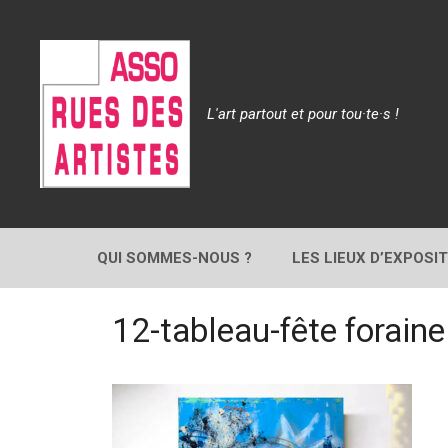
Aller
au
contenu
L'art partout et pour tou·te·s !
QUI SOMMES-NOUS ?
LES LIEUX D’EXPOSI
12-tableau-fête forain