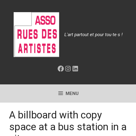
Aller
au
contenu
L'art partout et pour tou·te·s !
Facebook
Instagram
LinkedIn
MENU
A billboard with copy
space at a bus station in a