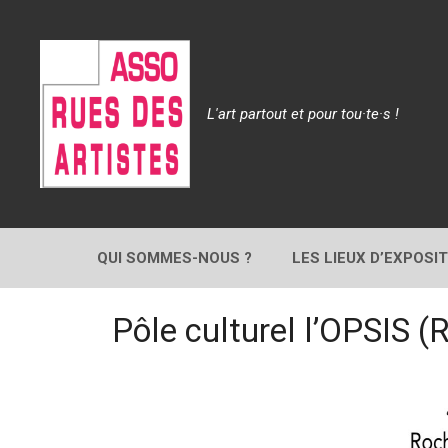
Aller
au
contenu
L'art partout et pour tou·te·s !
QUI SOMMES-NOUS ?
LES LIEUX D’EXPOSI
Pôle culturel l’OPSIS (