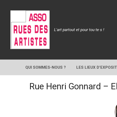
Aller
au
contenu
L'art partout et pour tou·te·s !
QUI SOMMES-NOUS ?
LES LIEUX D’EXPOSI
Rue Henri Gonnard – El