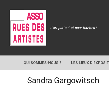
Aller
au
contenu
L'art partout et pour tou·te·s !
QUI SOMMES-NOUS ?
LES LIEUX D’EXPOSI
Sandra Gargowitsch