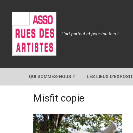
Aller
au
contenu
L'art partout et pour tou·te·s !
QUI SOMMES-NOUS ?
LES LIEUX D’EXPOSI
Misfit copie