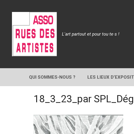
Aller
au
contenu
L'art partout et pour tou·te·s !
QUI SOMMES-NOUS ?
LES LIEUX D’EXPOSI
18_3_23_par SPL_Dégr