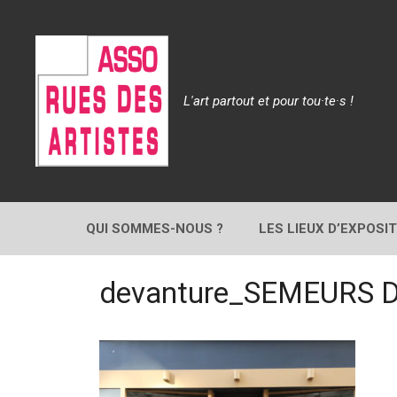
Aller
au
contenu
L'art partout et pour tou·te·s !
QUI SOMMES-NOUS ?
LES LIEUX D’EXPOSI
devanture_SEMEURS D