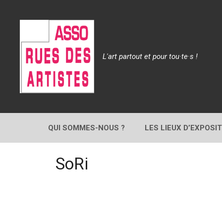
Aller
au
contenu
L'art partout et pour tou·te·s !
QUI SOMMES-NOUS ?
LES LIEUX D’EXPOSI
SoRi