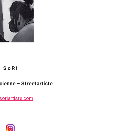
S o R i
icienne – Streetartiste
oriartiste.com