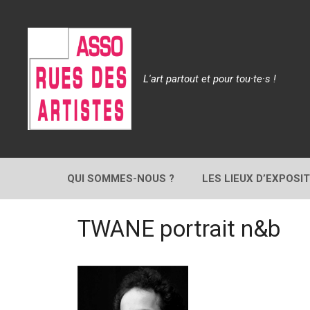
Aller
au
contenu
L'art partout et pour tou·te·s !
QUI SOMMES-NOUS ?
LES LIEUX D’EXPOSI
TWANE portrait n&b