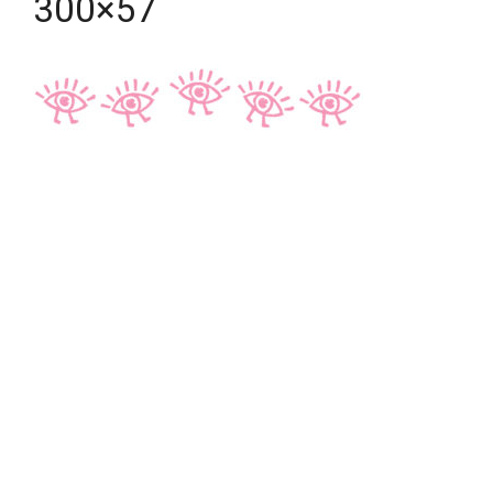
300×57