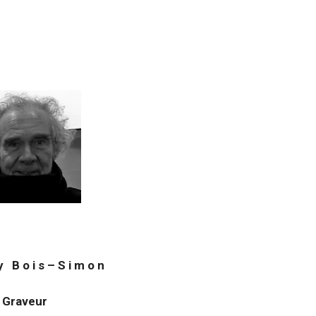
 y B o i s – S i m o n
Graveur