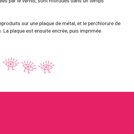
gées par le vernis, sont mordues dans un temps
eproduits sur une plaque de métal, et le perchlorure de
. La plaque est ensuite encrée, puis imprimée.