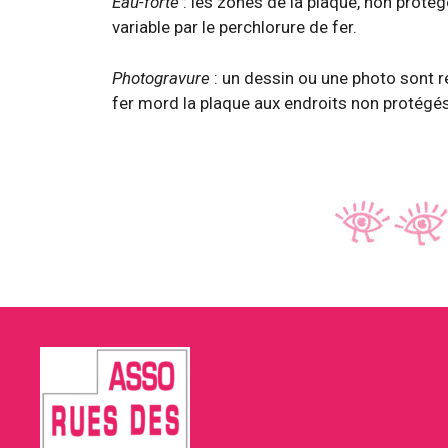
Eau-forte
: les zones de la plaque, non proté
variable par le perchlorure de fer.
Photogravure
: un dessin ou une photo sont r
fer mord la plaque aux endroits non protégés