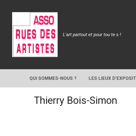
Aller
au
contenu
L'art partout et pour tou·te·s !
QUI SOMMES-NOUS ?
LES LIEUX D’EXPOSI
Thierry Bois-Simon